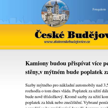
Fotogalerie
České Budějovice
www.zlateceskebudejovice.cz
Kamiony budou přispívat více p
stěny,v mýtném bude poplatek za
Sazby mýtného pro nákladní automobily nad 3,5 
rozhodla o tom dnes vláda. Poplatek za užití dáln
bude nově třísložkový. Kromě sazby za užití k
poplatek za hluk nebo znečištění. Vybrané peníz