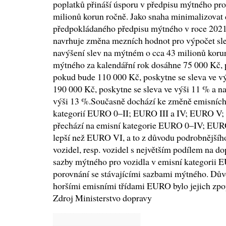
poplatků přináší úsporu v předpisu mýtného pro
milionů korun ročně. Jako snaha minimalizovat
předpokládaného předpisu mýtného v roce 2021 n
navrhuje změna mezních hodnot pro výpočet sle
navýšení slev na mýtném o cca 43 milionů koru
mýtného za kalendářní rok dosáhne 75 000 Kč, p
pokud bude 110 000 Kč, poskytne se sleva ve vý
190 000 Kč, poskytne se sleva ve výši 11 % a n
výši 13 %.Současně dochází ke změně emisních 
kategorií EURO 0–II; EURO III a IV; EURO V;
přechází na emisní kategorie EURO 0–IV; EU
lepší než EURO VI, a to z důvodu podrobnějšího
vozidel, resp. vozidel s největším podílem na d
sazby mýtného pro vozidla v emisní kategorii 
porovnání se stávajícími sazbami mýtného. Důvo
horšími emisními třídami EURO bylo jejich zpop
Zdroj Ministerstvo dopravy