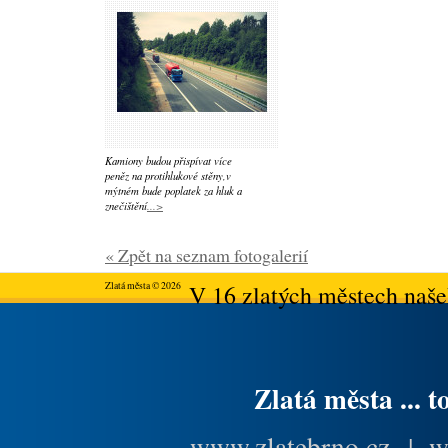
Kamiony budou přispívat více
peněz na protihlukové stěny,v
mýtném bude poplatek za hluk a
znečištění
...>
« Zpět na seznam fotogalerií
Zlatá města © 2026
V 16 zlatých městech našeh
Zlatá města ... t
www.zlatebrno.cz
|
w