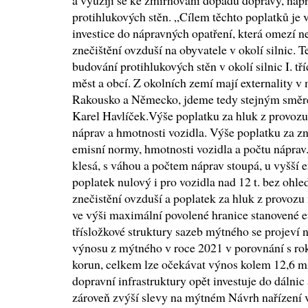
a využijí se ke zmírňování dopadů dopravy, nap
protihlukových stěn. „Cílem těchto poplatků je 
investice do nápravných opatření, která omezí n
znečištění ovzduší na obyvatele v okolí silnic. 
budování protihlukových stěn v okolí silnic I. tří
měst a obcí. Z okolních zemí mají externality 
Rakousko a Německo, jdeme tedy stejným směre
Karel Havlíček.Výše poplatku za hluk z provozu
náprav a hmotnosti vozidla. Výše poplatku za zn
emisní normy, hmotnosti vozidla a počtu náprav
klesá, s váhou a počtem náprav stoupá, u vyšší
poplatek nulový i pro vozidla nad 12 t. bez ohle
znečistění ovzduší a poplatek za hluk z provozu
ve výši maximální povolené hranice stanovené 
třísložkové struktury sazeb mýtného se projev
výnosu z mýtného v roce 2021 v porovnání s ro
korun, celkem lze očekávat výnos kolem 12,6 mil
dopravní infrastruktury opět investuje do dálnic a
zároveň zvýší slevy na mýtném Návrh nařízení 