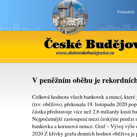
Fotogalerie
České Budějovice
www.zlateceskebudejovice.cz
V peněžním oběhu je rekordních
Celková hodnota všech bankovek a mincí, které
(tzv. oběživo), překonala 19. listopadu 2020 pop
částka představuje více než 2,6 miliardy kusů b
Nejpočetnější zastoupení mezi českými penězi 
bankovka a korunová mince. Graf – Vývoj výše o
2020 Z křivky grafu denních hodnot oběživa je