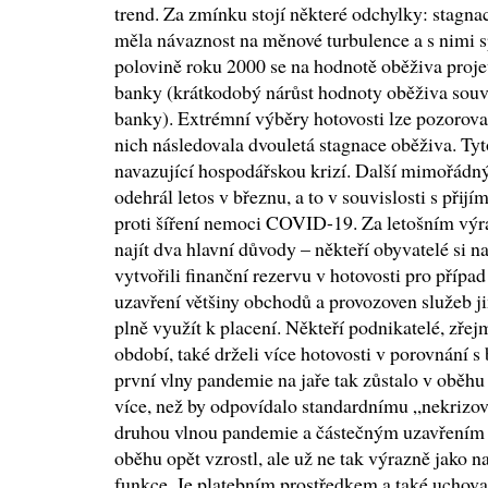
trend. Za zmínku stojí některé odchylky: stagna
měla návaznost na měnové turbulence a s nimi 
polovině roku 2000 se na hodnotě oběživa projev
banky (krátkodobý nárůst hodnoty oběživa souvis
banky). Extrémní výběry hotovosti lze pozorova
nich následovala dvouletá stagnace oběživa. Tyto
navazující hospodářskou krizí. Další mimořádný
odehrál letos v březnu, a to v souvislosti s při
proti šíření nemoci COVID-19. Za letošním vý
najít dva hlavní důvody – někteří obyvatelé si n
vytvořili finanční rezervu v hotovosti pro přípa
uzavření většiny obchodů a provozoven služeb j
plně využít k placení. Někteří podnikatelé, zře
období, také drželi více hotovosti v porovnání
první vlny pandemie na jaře tak zůstalo v oběhu
více, než by odpovídalo standardnímu „nekrizov
druhou vlnou pandemie a částečným uzavřením
oběhu opět vzrostl, ale už ne tak výrazně jako na
funkce. Je platebním prostředkem a také uchova