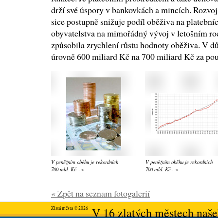
drží své úspory v bankovkách a mincích. Rozvoj
sice postupně snižuje podíl oběživa na platebníc
obyvatelstva na mimořádný vývoj v letošním 
způsobila zrychlení růstu hodnoty oběživa. V d
úrovně 600 miliard Kč na 700 miliard Kč za po
V peněžním oběhu je rekordních
V peněžním oběhu je rekordních
700 mld. Kč
...>
700 mld. Kč
...>
« Zpět na seznam fotogalerií
Zlatá města © 2026
V 16 zlatých městech našeh